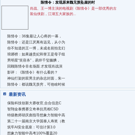
陈情令：发现原来魏无羡坠崖的时
肖战、王一博主演的电视剧《陈情令》是一部优秀的古
装仙侠剧，江湖五大家族的...
陈情令：36集最让人心疼的一幕，
陈情令：还是江厌离有远见，从小为
你不知道的王一博，未成名前拍玄幻
琅琊榜：如果越贵妃和誉王是母子组
男明星“笑容杀”，易烊千玺腼腆，
回顾陈情令非名场面 才发现肖战演
影评：《陈情令》有什么看的？
神仙打架的双男主的杂志封面，朱一
陈情令：都说魏无羡穷，可他啥时候
最新资讯
保险科技创新大赛收官,合合信息C
智翔金泰携赛立奇单抗亮相CSD
特级教师胡庆彪指导想象力智能中高
第二十一届南京大学国泰人寿奖（教
筑牢AI安全底座：可信计算3.0
想象力智能中高考100%覆盖20