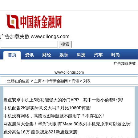
广告加载失败
www.qilongs.com
首页
资讯
财经
娱乐
科技
汽车
时尚
广告加载失败
企业
游戏
美食
商讯
微商
大数据
www.qilongs.com
您所在的位置:
>
主页
>
中华新金融网
>
商讯
> 列表
盘点安卓手机上5款功能强大的冷门APP，其中一款小偷都吓哭!
手机配备2K屏实际意义大吗？对比1080P评测!
手机没有网络，高德地图导航就不能用了？不存在的!
网友脑洞大合集！华为"大眼睛"Mate 30系列手机壳原来可以这么玩!
跑分高达16万 酷派骁龙821新旗舰来袭!