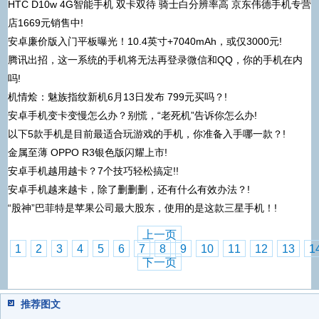
HTC D10w 4G智能手机 双卡双待 骑士白分辨率高 京东伟德手机专营
店1669元销售中!
安卓廉价版入门平板曝光！10.4英寸+7040mAh，或仅3000元!
腾讯出招，这一系统的手机将无法再登录微信和QQ，你的手机在内
吗!
机情烩：魅族指纹新机6月13日发布 799元买吗？!
安卓手机变卡变慢怎么办？别慌，“老死机”告诉你怎么办!
以下5款手机是目前最适合玩游戏的手机，你准备入手哪一款？!
金属至薄 OPPO R3银色版闪耀上市!
安卓手机越用越卡？7个技巧轻松搞定!!
安卓手机越来越卡，除了删删删，还有什么有效办法？!
“股神”巴菲特是苹果公司最大股东，使用的是这款三星手机！!
上一页
1
2
3
4
5
6
7
8
9
10
11
12
13
1
下一页
推荐图文