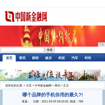
广告
首页
资讯
财经
娱乐
科技
汽车
时尚
企业
游戏
美食
商讯
微商
大数据
广告
您所在的位置:
>
主页
>
中华新金融网
>
商讯
> 正文
哪个品牌的手机你用的最久?!
来源：
日期：
2021-03-05 08:30:05
阅读：789