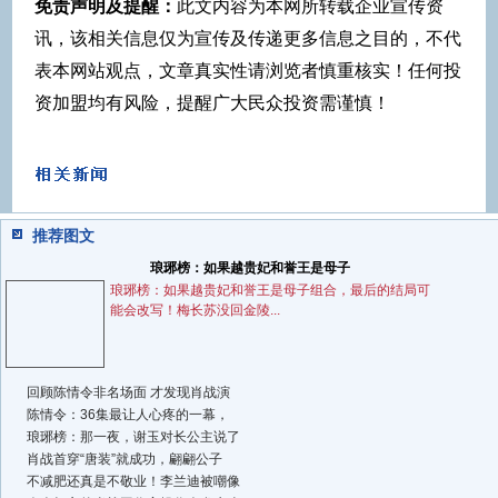
免责声明及提醒：
此文内容为本网所转载企业宣传资
讯，该相关信息仅为宣传及传递更多信息之目的，不代
表本网站观点，文章真实性请浏览者慎重核实！任何投
资加盟均有风险，提醒广大民众投资需谨慎！
推荐图文
琅琊榜：如果越贵妃和誉王是母子
琅琊榜：如果越贵妃和誉王是母子组合，最后的结局可
能会改写！梅长苏没回金陵...
回顾陈情令非名场面 才发现肖战演
陈情令：36集最让人心疼的一幕，
琅琊榜：那一夜，谢玉对长公主说了
肖战首穿“唐装”就成功，翩翩公子
不减肥还真是不敬业！李兰迪被嘲像