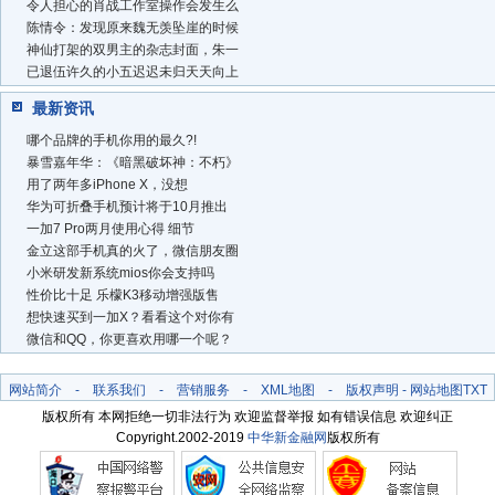
令人担心的肖战工作室操作会发生么
陈情令：发现原来魏无羡坠崖的时候
神仙打架的双男主的杂志封面，朱一
已退伍许久的小五迟迟未归天天向上
最新资讯
哪个品牌的手机你用的最久?!
暴雪嘉年华：《暗黑破坏神：不朽》
用了两年多iPhone X，没想
华为可折叠手机预计将于10月推出
一加7 Pro两月使用心得 细节
金立这部手机真的火了，微信朋友圈
小米研发新系统mios你会支持吗
性价比十足 乐檬K3移动增强版售
想快速买到一加X？看看这个对你有
微信和QQ，你更喜欢用哪一个呢？
网站简介
-
联系我们
-
营销服务
-
XML地图
-
版权声明
-
网站地图
TXT
版权所有 本网拒绝一切非法行为 欢迎监督举报 如有错误信息 欢迎纠正
Copyright.2002-2019
中华新金融网
版权所有