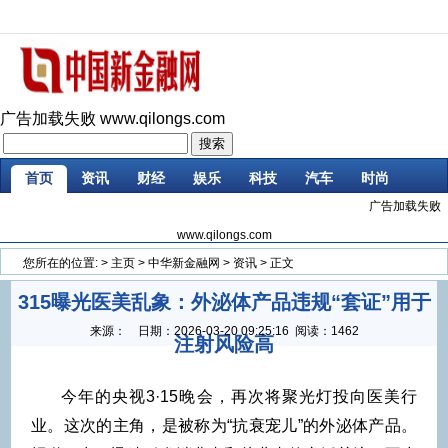
广告加载失败
www.qilongs.com
首页
资讯
财经
娱乐
科技
汽车
时尚
广告加载失败
企业
游戏
美食
商讯
微商
大数据
www.qilongs.com
您所在的位置:
>
主页
>
中华新金融网
>
资讯
> 正文
315曝光医美乱象：外泌体产品违规“套证”用于
来源：
日期：
2026-03-20 09:25:16
阅读：1462
注射风险高
今年的央视3·15晚会，再次将聚光灯投向医美行
业。这次的主角，是被称为“抗衰宠儿”的外泌体产品。