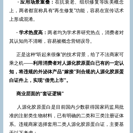
·
应用场景重叠：
在抗衰老、组织修复等医美概念
上，两者都宣称具有“再生修复”功能，容易在宣传话术
上形成混淆。
·
学术热度高：
两者均为学术界研究热点，消费者对
其认知尚不清晰，容易被概念营销误导。
正是这种“听起来很像”的技术背景，给了不法商家可
乘之机——
利用消费者对人源化胶原蛋白已有的一定认
知，将违规的外泌体产品“嫁接”到合规的人源化胶原蛋
白证件上，实现“借壳上市”。
商业层面的“套证逻辑”
人源化胶原蛋白是目前国内少数获得国家药监局批
准的注射类生物材料，已有明确的二类和三类注册证体
系。违规商家选择套用二类人源化胶原蛋白证，主要基
于以下考虑：