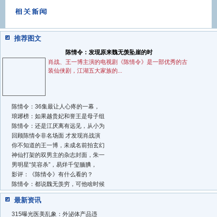
推荐图文
陈情令：发现原来魏无羡坠崖的时
肖战、王一博主演的电视剧《陈情令》是一部优秀的古
装仙侠剧，江湖五大家族的...
陈情令：36集最让人心疼的一幕，
琅琊榜：如果越贵妃和誉王是母子组
陈情令：还是江厌离有远见，从小为
回顾陈情令非名场面 才发现肖战演
你不知道的王一博，未成名前拍玄幻
神仙打架的双男主的杂志封面，朱一
男明星“笑容杀”，易烊千玺腼腆，
影评：《陈情令》有什么看的？
陈情令：都说魏无羡穷，可他啥时候
最新资讯
315曝光医美乱象：外泌体产品违