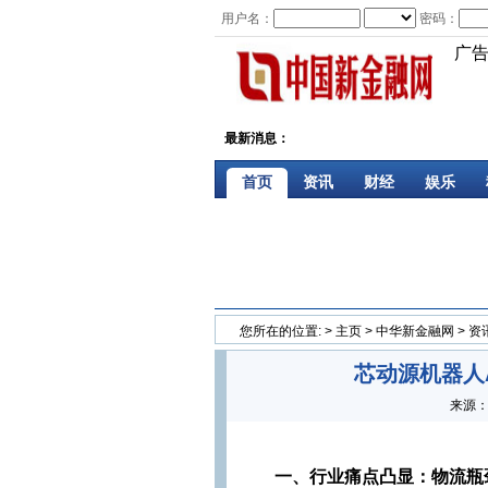
用户名：
密码：
广
最新消息：
首页
资讯
财经
娱乐
您所在的位置:
>
主页
>
中华新金融网
>
资
芯动源机器人
来源
一、行业痛点凸显：物流瓶