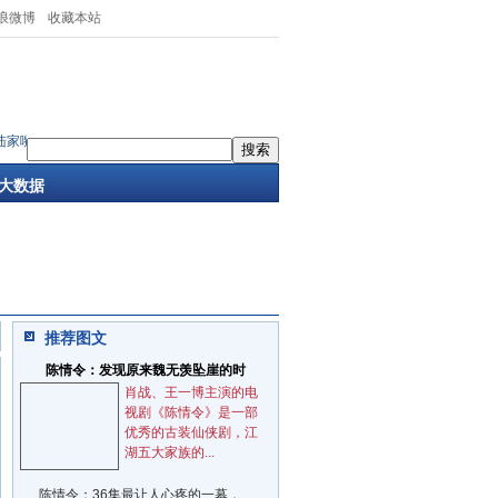
浪微博
收藏本站
国泰人寿荣膺“今日保·中国保险白象榜”年
·
融合创新，价值引领：陆家嘴国泰人寿产品
大数据
推荐图文
陈情令：发现原来魏无羡坠崖的时
肖战、王一博主演的电
视剧《陈情令》是一部
优秀的古装仙侠剧，江
湖五大家族的...
陈情令：36集最让人心疼的一幕，