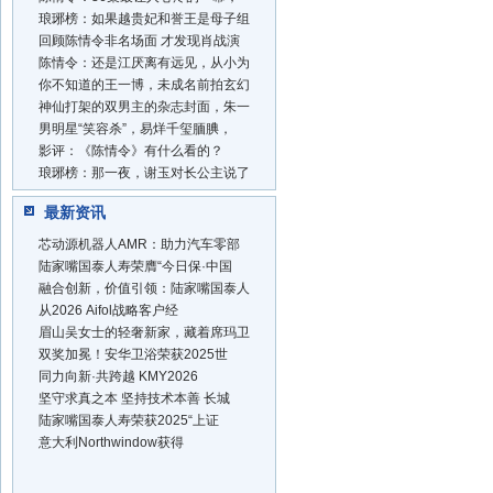
琅琊榜：如果越贵妃和誉王是母子组
回顾陈情令非名场面 才发现肖战演
陈情令：还是江厌离有远见，从小为
你不知道的王一博，未成名前拍玄幻
神仙打架的双男主的杂志封面，朱一
男明星“笑容杀”，易烊千玺腼腆，
影评：《陈情令》有什么看的？
琅琊榜：那一夜，谢玉对长公主说了
最新资讯
芯动源机器人AMR：助力汽车零部
陆家嘴国泰人寿荣膺“今日保·中国
融合创新，价值引领：陆家嘴国泰人
从2026 Aifol战略客户经
眉山吴女士的轻奢新家，藏着席玛卫
双奖加冕！安华卫浴荣获2025世
同力向新·共跨越 KMY2026
坚守求真之本 坚持技术本善 长城
陆家嘴国泰人寿荣获2025“上证
意大利Northwindow获得