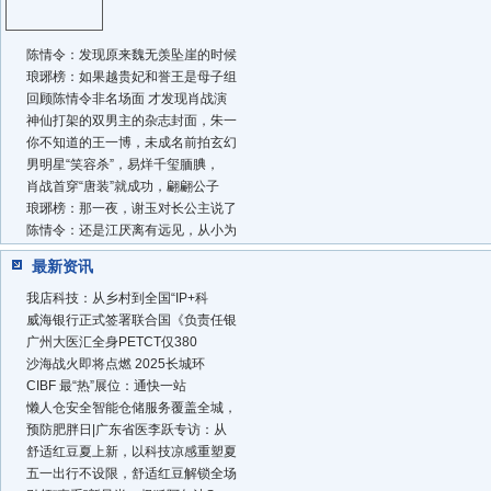
陈情令：发现原来魏无羡坠崖的时候
琅琊榜：如果越贵妃和誉王是母子组
回顾陈情令非名场面 才发现肖战演
神仙打架的双男主的杂志封面，朱一
你不知道的王一博，未成名前拍玄幻
男明星“笑容杀”，易烊千玺腼腆，
肖战首穿“唐装”就成功，翩翩公子
琅琊榜：那一夜，谢玉对长公主说了
陈情令：还是江厌离有远见，从小为
最新资讯
我店科技：从乡村到全国“IP+科
威海银行正式签署联合国《负责任银
广州大医汇全身PETCT仅380
沙海战火即将点燃 2025长城环
CIBF 最“热”展位：通快一站
懒人仓安全智能仓储服务覆盖全城，
预防肥胖日|广东省医李跃专访：从
舒适红豆夏上新，以科技凉感重塑夏
五一出行不设限，舒适红豆解锁全场