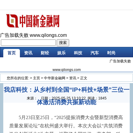
广告加载失败
www.qilongs.com
首页
资讯
财经
娱乐
科技
汽车
时尚
广告加载失败
企业
游戏
美食
商讯
微商
大数据
www.qilongs.com
您所在的位置:
>
主页
>
中华新金融网
>
资讯
> 正文
我店科技：从乡村到全国“IP+科技+场景”三位一
来源：
日期：
2025-05-25 13:10:22
阅读：1845
体激活消费共振新动能
5月23日至25日，“2025提振消费大会暨新型消费高
质量发展论坛”在杭州盛大举行。本次大会以“共筑消费