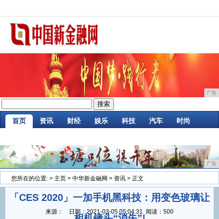
广告
首页
资讯
财经
娱乐
科技
汽车
时尚
企业
游戏
美食
商讯
微商
大数据
广告
您所在的位置:
>
主页
>
中华新金融网
>
资讯
> 正文
「CES 2020」一加手机黑科技：用变色玻璃让
来源：
日期：
2021-03-05 05:04:31
阅读：500
相机镜头“消失”!