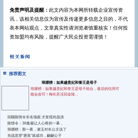
免责声明及提醒：
此文内容为本网所转载企业宣传资
讯，该相关信息仅为宣传及传递更多信息之目的，不代
表本网站观点，文章真实性请浏览者慎重核实！任何投
资加盟均有风险，提醒广大民众投资需谨慎！
推荐图文
琅琊榜：如果越贵妃和誉王是母子
琅琊榜：如果越贵妃和誉王是母子组合，最后的结局可
能会改写！梅长苏没回金陵...
回顾陈情令非名场面 才发现肖战演
陈情令：36集最让人心疼的一幕，
琅琊榜：那一夜，谢玉对长公主说了
肖战首穿“唐装”就成功，翩翩公子