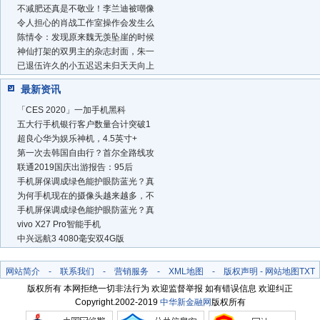
不减肥还真是不敬业！李兰迪被嘲像
令人担心的肖战工作室操作会发生么
陈情令：发现原来魏无羡坠崖的时候
神仙打架的双男主的杂志封面，朱一
已退伍许久的小五迟迟未归天天向上
最新资讯
「CES 2020」一加手机黑科
五大行手机银行客户数量合计突破1
超良心华为娱乐神机，4.5英寸+
第一次去韩国自由行？首尔全路线攻
联通2019国庆出游报告：95后
手机屏保调成绿色能护眼防蓝光？真
为何手机现在的摄像头越来越多，不
手机屏保调成绿色能护眼防蓝光？真
vivo X27 Pro智能手机
中兴远航3 4080毫安双4G版
网站简介
-
联系我们
-
营销服务
-
XML地图
-
版权声明
-
网站地图
TXT
版权所有 本网拒绝一切非法行为 欢迎监督举报 如有错误信息 欢迎纠正
Copyright.2002-2019
中华新金融网
版权所有