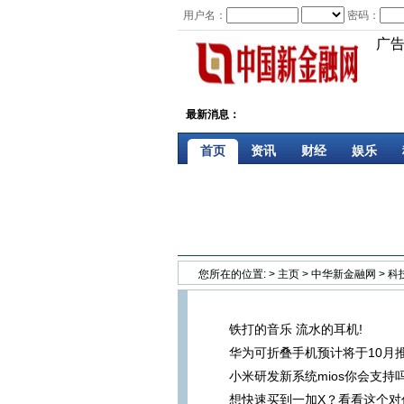
用户名：
密码：
广
最新消息：
首页
资讯
财经
娱乐
您所在的位置:
>
主页
>
中华新金融网
>
科
铁打的音乐 流水的耳机!
华为可折叠手机预计将于10月
小米研发新系统mios你会支持
想快速买到一加X？看看这个对