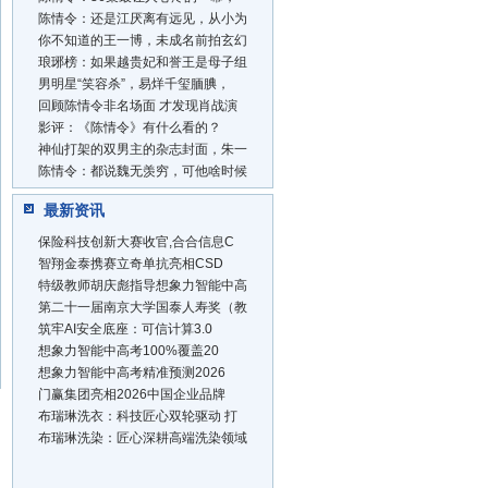
陈情令：还是江厌离有远见，从小为
你不知道的王一博，未成名前拍玄幻
琅琊榜：如果越贵妃和誉王是母子组
男明星“笑容杀”，易烊千玺腼腆，
回顾陈情令非名场面 才发现肖战演
影评：《陈情令》有什么看的？
神仙打架的双男主的杂志封面，朱一
陈情令：都说魏无羡穷，可他啥时候
最新资讯
保险科技创新大赛收官,合合信息C
智翔金泰携赛立奇单抗亮相CSD
特级教师胡庆彪指导想象力智能中高
第二十一届南京大学国泰人寿奖（教
筑牢AI安全底座：可信计算3.0
想象力智能中高考100%覆盖20
想象力智能中高考精准预测2026
门赢集团亮相2026中国企业品牌
布瑞琳洗衣：科技匠心双轮驱动 打
布瑞琳洗染：匠心深耕高端洗染领域