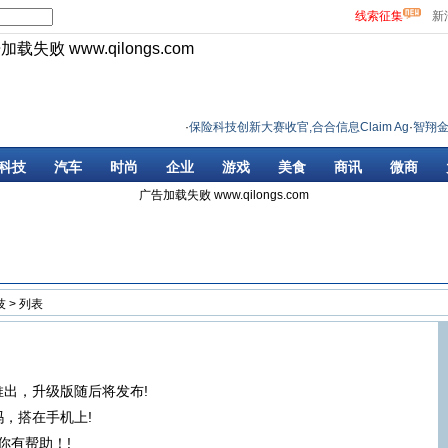
线索征集
新
告加载失败
www.qilongs.com
·
保险科技创新大赛收官,合合信息Claim Ag
·
智翔金泰
科技
汽车
时尚
企业
游戏
美食
商讯
微商
广告加载失败
www.qilongs.com
技
> 列表
推出，升级版随后将发布!
吗，搭在手机上!
你有帮助！!