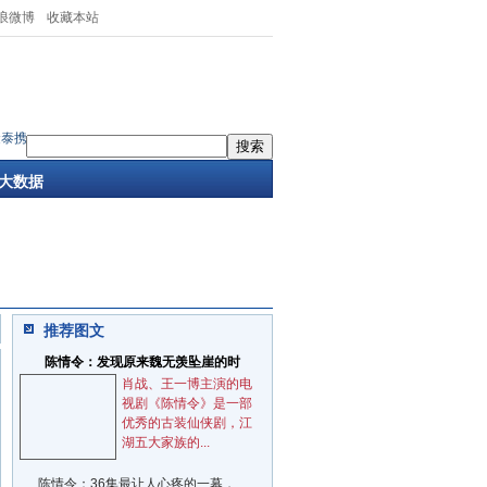
浪微博
收藏本站
携赛立奇单抗亮相CSD 2026，多维
·
特级教师胡庆彪指导想象力智能中高考下半年
大数据
推荐图文
陈情令：发现原来魏无羡坠崖的时
肖战、王一博主演的电
视剧《陈情令》是一部
优秀的古装仙侠剧，江
湖五大家族的...
陈情令：36集最让人心疼的一幕，