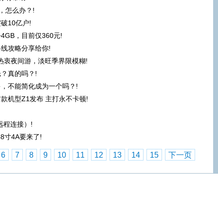
，怎么办？!
10亿户!
4GB，目前仅360元!
线攻略分享给你!
后热衷夜间游，淡旺季界限模糊!
？真的吗？!
，不能简化成为一个吗？!
款机型Z1发布 主打永不卡顿!
（远程连接）!
8寸4A要来了!
6
7
8
9
10
11
12
13
14
15
下一页