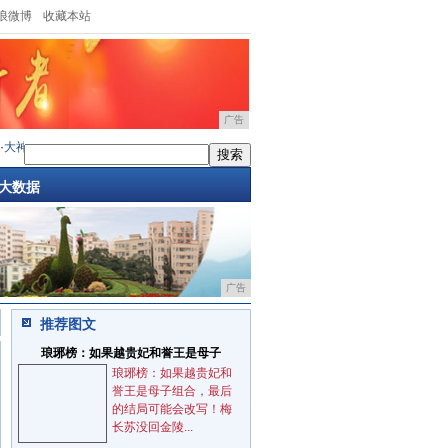
浪微博
收藏本站
广告
7全网通趣味拍照体验
·
定了!三星S20Ultra意象白版明天开卖
·
小米内部员工爆料红米No
大数据
广告
推荐图文
琅琊榜：如果越贵妃和誉王是母子
琅琊榜：如果越贵妃和
誉王是母子组合，最后
的结局可能会改写！梅
长苏没回金陵...