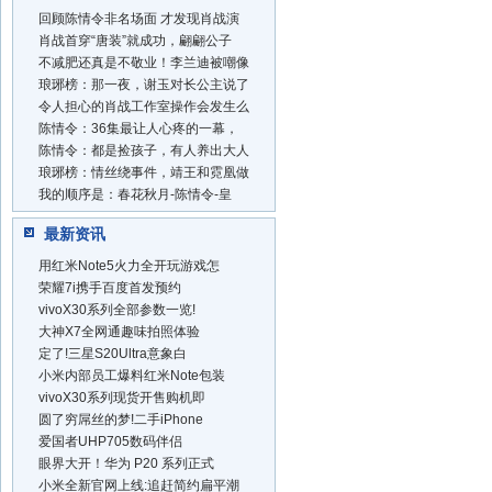
回顾陈情令非名场面 才发现肖战演
肖战首穿“唐装”就成功，翩翩公子
不减肥还真是不敬业！李兰迪被嘲像
琅琊榜：那一夜，谢玉对长公主说了
令人担心的肖战工作室操作会发生么
陈情令：36集最让人心疼的一幕，
陈情令：都是捡孩子，有人养出大人
琅琊榜：情丝绕事件，靖王和霓凰做
我的顺序是：春花秋月-陈情令-皇
最新资讯
用红米Note5火力全开玩游戏怎
荣耀7i携手百度首发预约
vivoX30系列全部参数一览!
大神X7全网通趣味拍照体验
定了!三星S20Ultra意象白
小米内部员工爆料红米Note包装
vivoX30系列现货开售购机即
圆了穷屌丝的梦!二手iPhone
爱国者UHP705数码伴侣
眼界大开！华为 P20 系列正式
小米全新官网上线:追赶简约扁平潮