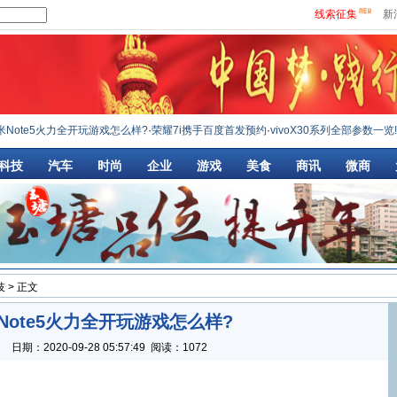
线索征集
新
e5火力全开玩游戏怎么样?
·
荣耀7i携手百度首发预约
·
vivoX30系列全部参数一览!
·
大神X
科技
汽车
时尚
企业
游戏
美食
商讯
微商
技
> 正文
Note5火力全开玩游戏怎么样?
：
日期：
2020-09-28 05:57:49
阅读：1072