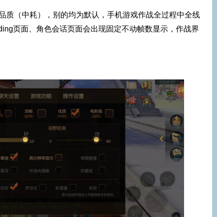
高品质（中耗），别的均为默认，手机游戏作战全过程中全线
ading页面、角色会话页面会出现固定不动帧数显示，作战界