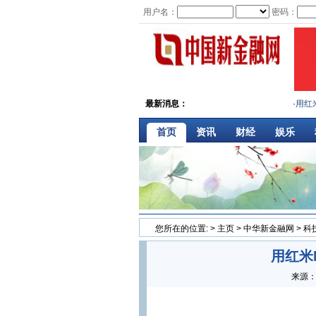
用户名：
密码：
最新消息：
·
用红米Not
首页
资讯
财经
娱乐
您所在的位置:
>
主页
>
中华新金融网
>
科
用红米
来源