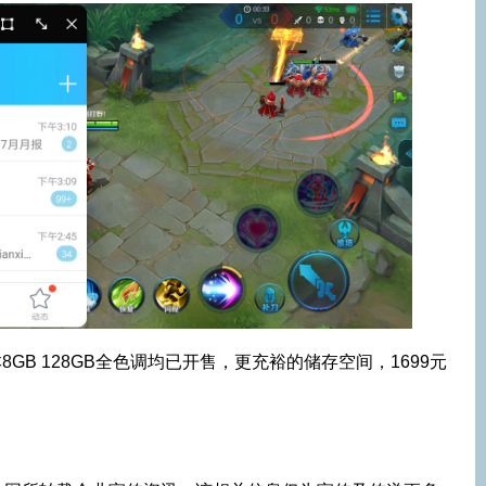
版本8GB 128GB全色调均已开售，更充裕的储存空间，1699元